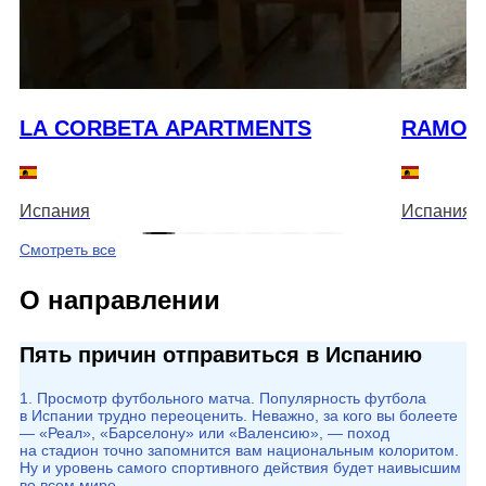
LA CORBETA APARTMENTS
RAMON
Испания
Испания
Смотреть все
О направлении
Пять причин отправиться в Испанию
1. Просмотр футбольного матча. Популярность футбола
в Испании трудно переоценить. Неважно, за кого вы болеете
— «Реал», «Барселону» или «Валенсию», — поход
на стадион точно запомнится вам национальным колоритом.
Ну и уровень самого спортивного действия будет наивысшим
во всем мире.