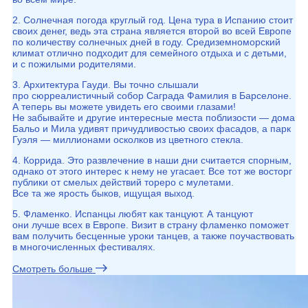
2. Солнечная погода круглый год. Цена тура в Испанию стоит
своих денег, ведь эта страна является второй во всей Европе
по количеству солнечных дней в году. Средиземноморский
климат отлично подходит для семейного отдыха и с детьми,
и с пожилыми родителями.
3. Архитектура Гауди. Вы точно слышали
про сюрреалистичный собор Саграда Фамилия в Барселоне.
А теперь вы можете увидеть его своими глазами!
Не забывайте и другие интересные места поблизости — дома
Бальо и Мила удивят причудливостью своих фасадов, а парк
Гуэля — миллионами осколков из цветного стекла.
4. Коррида. Это развлечение в наши дни считается спорным,
однако от этого интерес к нему не угасает. Все тот же восторг
публики от смелых действий тореро с мулетами.
Все та же ярость быков, ищущая выход.
5. Фламенко. Испанцы любят как танцуют. А танцуют
они лучше всех в Европе. Визит в страну фламенко поможет
вам получить бесценные уроки танцев, а также поучаствовать
в многочисленных фестивалях.
Смотреть больше