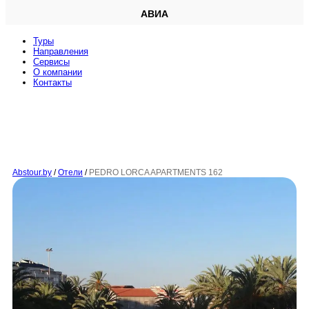
АВИА
Туры
Направления
Сервисы
O компании
Контакты
Abstour.by
/
Отели
/
PEDRO LORCA APARTMENTS 162