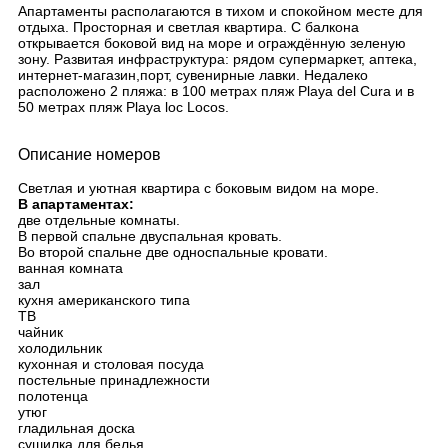
Апартаменты располагаются в тихом и спокойном месте для
отдыха. Просторная и светлая квартира. С балкона
открывается боковой вид на море и ограждённую зеленую
зону. Развитая инфраструктура: рядом супермаркет, аптека,
интернет-магазин,порт, сувенирные лавки. Недалеко
расположено 2 пляжа: в 100 метрах пляж Playa del Cura и в
50 метрах пляж Playa loc Locos.
Описание номеров
Светлая и уютная квартира с боковым видом на море.
В апартаментах:
две отдельные комнаты.
В первой спальне двуспальная кровать.
Во второй спальне две односпальные кровати.
ванная комната
зал
кухня американского типа
ТВ
чайник
холодильник
кухонная и столовая посуда
постельные принадлежности
полотенца
утюг
гладильная доска
сушилка для белья