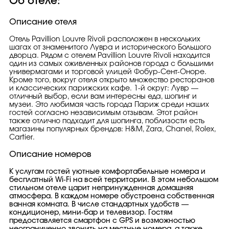
Об отеле:
Описание отеля
Отель Pavillion Louvre Rivoli расположен в нескольких
шагах от знаменитого Лувра и исторического Большого
дворца. Рядом с отелем Pavillion Louvre Rivoli находится
один из самых оживленных районов города с большими
универмагами и торговой улицей Фобур-Сент-Оноре.
Кроме того, вокруг отеля открыто множество ресторанов
и классических парижских кафе. 1-й округ: Лувр —
отличный выбор, если вам интересны еда, шопинг и
музеи. Это любимая часть города Париж среди наших
гостей согласно независимым отзывам. Этот район
также отлично подходит для шопинга, поблизости есть
магазины популярных брендов: H&M, Zara, Chanel, Rolex,
Cartier.
Описание номеров
К услугам гостей уютные комфортабельные номера и
бесплатный Wi-Fi на всей территории. В этом небольшом
стильном отеле царит непринужденная домашняя
атмосфера. В каждом номере обустроена собственная
ванная комната. В числе стандартных удобств —
кондиционер, мини-бар и телевизор. Гостям
предоставляется смартфон с GPS и возможностью