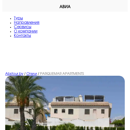
АВИА
Туры
Направления
Сервисы
O компании
Контакты
Abstour.by
/
Отели
/
PARQUEMAR APARTMENTS