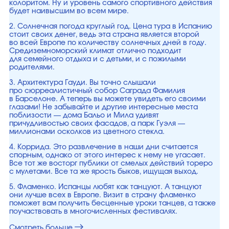
колоритом. Ну и уровень самого спортивного действия
будет наивысшим во всем мире.
2. Солнечная погода круглый год. Цена тура в Испанию
стоит своих денег, ведь эта страна является второй
во всей Европе по количеству солнечных дней в году.
Средиземноморский климат отлично подходит
для семейного отдыха и с детьми, и с пожилыми
родителями.
3. Архитектура Гауди. Вы точно слышали
про сюрреалистичный собор Саграда Фамилия
в Барселоне. А теперь вы можете увидеть его своими
глазами! Не забывайте и другие интересные места
поблизости — дома Бальо и Мила удивят
причудливостью своих фасадов, а парк Гуэля —
миллионами осколков из цветного стекла.
4. Коррида. Это развлечение в наши дни считается
спорным, однако от этого интерес к нему не угасает.
Все тот же восторг публики от смелых действий тореро
с мулетами. Все та же ярость быков, ищущая выход.
5. Фламенко. Испанцы любят как танцуют. А танцуют
они лучше всех в Европе. Визит в страну фламенко
поможет вам получить бесценные уроки танцев, а также
поучаствовать в многочисленных фестивалях.
Смотреть больше