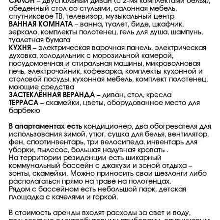
САЛОН
– двуспальный диван (с 2-мя комплектами белья),
обеденный стол со стульями, салонная мебель,
спутниковое ТВ, телевизор, музыкальный центр
ВАННАЯ КОМНАТА
– ванна, туалет, биде, шкафчик,
зеркало, комплекты полотенец, гель для душа, шампунь,
туалетная бумага
КУХНЯ
– электрическая варочная панель, электрическая
духовка, холодильник с морозильной камерой,
посудомоечная и стиральная машины, микроволновая
печь, электрочайник, кофеварка, комплекты кухонной и
столовой посуды, кухонная мебель, комплект полотенец,
моющие средства
ЗАСТЕКЛЁННАЯ ВЕРАНДА
– диван, стол, кресла
ТЕРРАСА
– скамейки, цветы, оборудованное место для
барбекю
В апартаментах есть
кондиционер, два обогревателя для
использования зимой, утюг, сушка для белья, вентилятор,
фен, спортинвентарь, три велосипеда, инвентарь для
уборки, пылесос, большая надувная кровать .
На территории резиденции есть шикарный
коммунальный бассейн с джакузи и зоной отдыха –
зонты, скамейки. Можно приносить свои шезлонги либо
располагаться прямо на траве на полотенцах.
Рядом с бассейном есть небольшой парк, детская
площадка с качелями и горкой.
В стоимость аренды входят расходы за свет и воду,