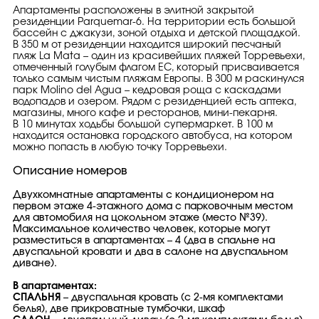
Апартаменты расположены в элитной закрытой
резиденции Parquemar-6. На территории есть большой
бассейн с джакузи, зоной отдыха и детской площадкой.
В 350 м от резиденции находится широкий песчаный
пляж La Mata – один из красивейших пляжей Торревьехи,
отмеченный голубым флагом ЕС, который присваивается
только самым чистым пляжам Европы. В 300 м раскинулся
парк Molino del Agua – кедровая роща с каскадами
водопадов и озером. Рядом с резиденцией есть аптека,
магазины, много кафе и ресторанов, мини-пекарня.
В 10 минутах ходьбы большой супермаркет. В 100 м
находится остановка городского автобуса, на котором
можно попасть в любую точку Торревьехи.
Описание номеров
Двухкомнатные апартаменты с кондиционером на
первом этаже 4-этажного дома с парковочным местом
для автомобиля на цокольном этаже (место №39).
Максимальное количество человек, которые могут
разместиться в апартаментах – 4 (два в спальне на
двуспальной кровати и два в салоне на двуспальном
диване).
В апартаментах:
СПАЛЬНЯ
– двуспальная кровать (с 2-мя комплектами
белья), две прикроватные тумбочки, шкаф