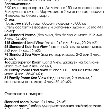
ощущение чистого спокойствия.
Расположение:
В 90 км от аэропорта г. Даламан, в 150 км от аэропорта
Бодрума, в 6 км от г. Мармарис, в 2 км от центра поселка
Ичмелер, на берегу моря.
Отель:
Построен в 2015 году, общая площадь 75 000 м2.
Отель состоит из восьми 2 и 3-этажных зданий. Всего 441
номер.
48 Standard Promo
(без вида, без балкона, макс. 2+2 или
3 чел., 24 м2);
115 Standard Land View
(макс. 2+2 или 3 чел., 20-26 м2);
58 Standard Side Sea View
(частичный вид на море, макс.
2+2 или 3 чел., 26 м2);
78 Standard Sea View
(вид на море, макс. 2+2 или 3 чел.,
26 м2);
Jacuzzi Superior Room
(Land View, джакузи на балконе,
макс. 2+2 или 3 чел., 46 м2);
30 Family Room Land View
(2 спальни, 1 ванная комната,
макс. 4 чел., 36-40 м2);
31 Family Room Sea View
(вид на море, 2 спальни, 1
ванная комната, макс. 4 чел., 36-40 м2).
Описание номеров
Standard room
(макс. 2+1 чел., 26 м²)
Superior room
(набор для приготовления чая/кофе; макс.