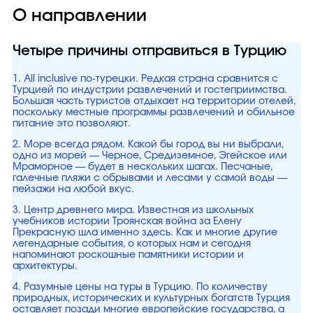
О направлении
Четыре причины отправиться в Турцию
1. All inclusive по-турецки. Редкая страна сравнится с
Турцией по индустрии развлечений и гостеприимства.
Большая часть туристов отдыхает на территории отелей,
поскольку местные программы развлечений и обильное
питание это позволяют.
2. Море всегда рядом. Какой бы город вы ни выбрали,
одно из морей — Черное, Средиземное, Эгейское или
Мраморное — будет в нескольких шагах. Песчаные,
галечные пляжи с обрывами и лесами у самой воды —
пейзажи на любой вкус.
3. Центр древнего мира. Известная из школьных
учебников истории Троянская война за Елену
Прекрасную шла именно здесь. Как и многие другие
легендарные события, о которых нам и сегодня
напоминают роскошные памятники истории и
архитектуры.
4. Разумные цены на туры в Турцию. По количеству
природных, исторических и культурных богатств Турция
оставляет позади многие европейские государства, а