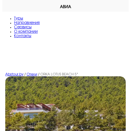
АВИА
Туры
Направления
Сервисы
O компании
Контакты
Abstour.by
/
Отели
/
ORKA LOTUS BEACH 5*