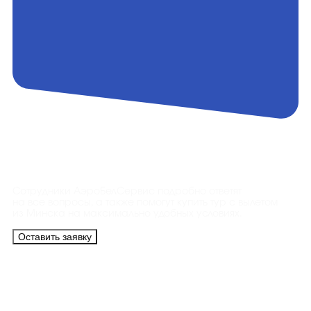
Контакты
Сотрудники АэроБелСервис подробно ответят
на все вопросы, а также помогут купить тур с вылетом
из Минска на максимально удобных условиях.
Оставить заявку