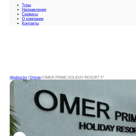
Туры
Направления
Сервисы
O компании
Контакты
Abstour.by
/
Отели
/
OMER PRIME HOLIDAY RESORT 5*