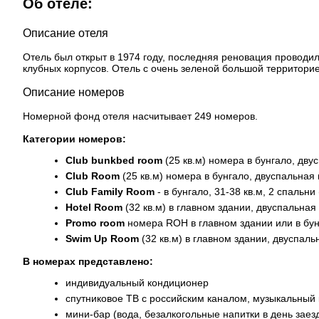
Об отеле:
Описание отеля
Отель был открыт в 1974 году, последняя реновация проводил
клубных корпусов. Отель с очень зеленой большой территори
Описание номеров
Номерной фонд отеля насчитывает 249 номеров.
Категории номеров:
Club bunkbed room
(25 кв.м) номера в бунгало, дв
Club Room
(25 кв.м) номера в бунгало, двуспальная
Club Family Room
- в бунгало, 31-38 кв.м, 2 спальн
Hotel Room
(32 кв.м) в главном здании, двуспальна
Promo room
номера ROH в главном здании или в бун
Swim Up Room
(32 кв.м) в главном здании, двуспал
В номерах представлено:
индивидуальный кондиционер
спутниковое ТВ с российским каналом, музыкальный
мини-бар (вода, безалкогольные напитки в день заез