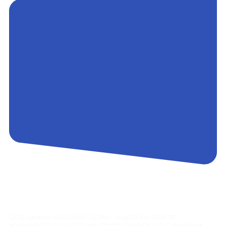
Контакты
Сотрудники АэроБелСервис подробно ответят
на все вопросы, а также помогут купить тур с вылетом