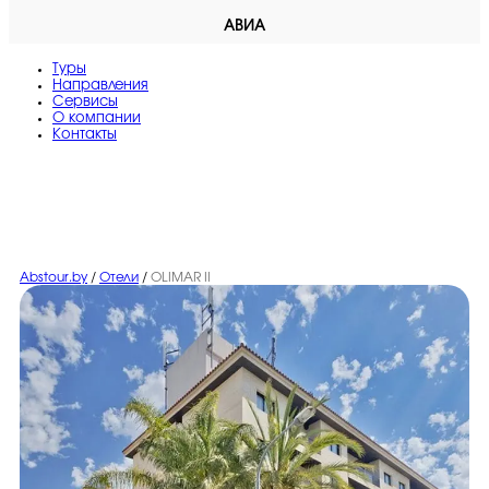
АВИА
Туры
Направления
Сервисы
O компании
Контакты
Abstour.by
/
Отели
/
OLIMAR II