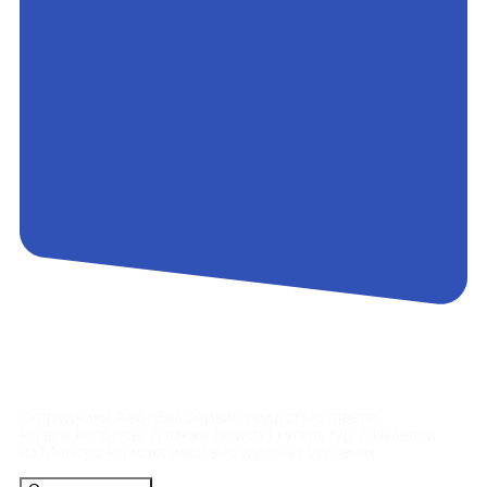
Контакты
Сотрудники АэроБелСервис подробно ответят
на все вопросы, а также помогут купить тур с вылетом
из Минска на максимально удобных условиях.