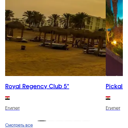
Royal Regency Club 5*
Pickalba
Египет
Египет
Смотреть все