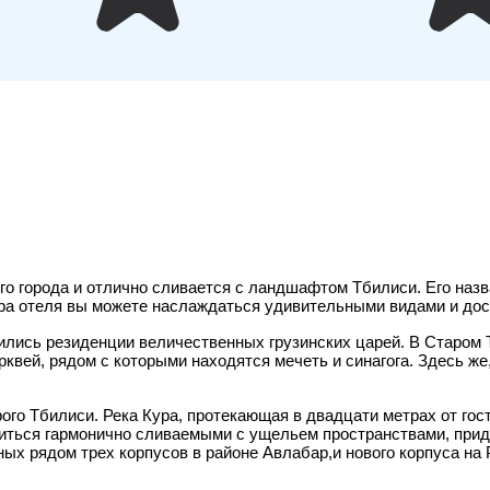
го города и отлично сливается с ландшафтом Тбилиси. Его наз
омера отеля вы можете наслаждаться удивительными видами и до
дились резиденции величественных грузинских царей. В Старом 
квей, рядом с которыми находятся мечеть и синагога. Здесь ж
го Тбилиси. Река Кура, протекающая в двадцати метрах от гос
диться гармонично сливаемыми с ущельем пространствами, при
ных рядом трех корпусов в районе Авлабар,и нового корпуса на