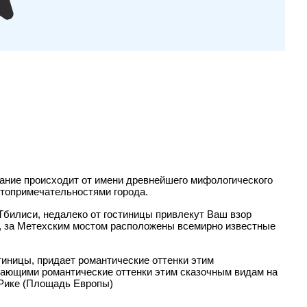
вание происходит от имени древнейшего мифологического
стопримечательностями города.
Тбилиси, недалеко от гостиницы привлекут Ваш взор
е, за Метехским мостом расположены всемирно известные
тиницы, придает романтические оттенки этим
дающими романтические оттенки этим сказочным видам на
 Рике (Площадь Европы)