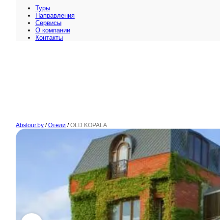
Туры
Направления
Сервисы
O компании
Контакты
Abstour.by
/
Отели
/
OLD KOPALA