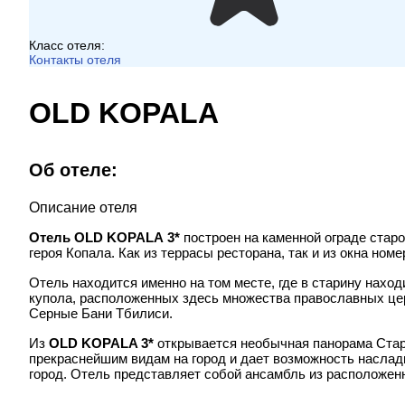
Класс отеля:
Контакты отеля
OLD KOPALA
Об отеле:
Описание отеля
Отель OLD KOPAL
A
3*
построен
на каменной ограде старо
героя Копала. Как из террасы ресторана, так и из окна н
Отель
находится именно на том месте, где в старину нахо
купола, расположенных здесь множества православных цер
Серные Бани Тбилиси.
Из
OLD
KOPALA 3*
открывается необычная панорама Старо
прекраснейшим видам на город и дает возможность насла
город. Отель представляет собой ансамбль из расположен