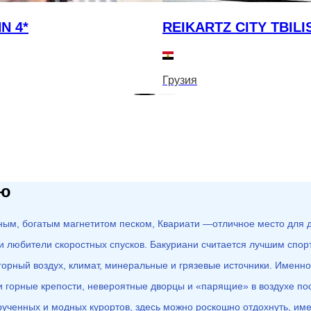
N 4*
REIKARTZ CITY TBILIS
Грузия
ию
рным, богатым магнетитом песком, Квариати —отличное место для д
и любители скоростных спусков. Бакуриани считается лучшим спо
 горный воздух, климат, минеральные и грязевые источники. Имен
 горные крепости, невероятные дворцы и «парящие» в воздухе по
крученных и модных курортов, здесь можно роскошно отдохнуть, им