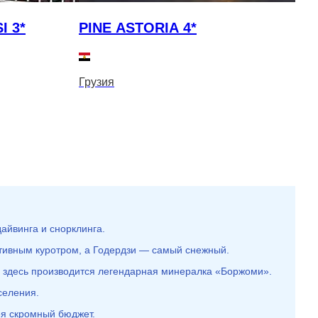
I 3*
PINE ASTORIA 4*
Грузия
Г
айвинга и снорклинга.
ртивным куротром, а Годердзи — самый снежный.
но здесь производится легендарная минералка «Боржоми».
селения.
ея скромный бюджет.