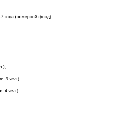
17 года (номерной фонд)
л.);
с. 3 чел.);
с. 4 чел.).