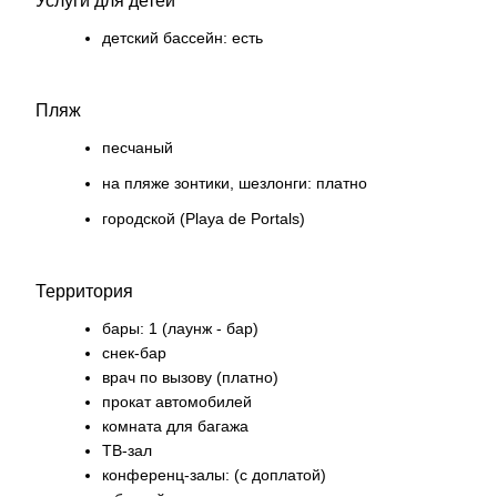
Услуги для детей
детский бассейн: есть
Пляж
песчаный
на пляже зонтики, шезлонги: платно
городской (Playa de Portals)
Территория
бары: 1 (лаунж - бар)
снек-бар
врач по вызову (платно)
прокат автомобилей
комната для багажа
ТВ-зал
конференц-залы: (с доплатой)