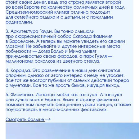
стоит своих денег, ведь эта страна является второй
во всей Европе по количеству солнечных дней в году.
Средиземноморский климат отлично подходит
для семейного отдыха и с детьми, и с пожилыми
родителями.
3. Архитектура Гауди. Вы точно слышали
про сюрреалистичный собор Саграда Фамилия
в Барселоне. А теперь вы можете увидеть его своими
глазами! Не забывайте и другие интересные места
поблизости — дома Бальо и Мила удивят
причудливостью своих фасадов, а парк Гуэля —
миллионами осколков из цветного стекла.
4. Коррида. Это развлечение в наши дни считается
спорным, однако от этого интерес к нему не угасает.
Все тот же восторг публики от смелых действий тореро
с мулетами. Все та же ярость быков, ищущая выход.
5. Фламенко. Испанцы любят как танцуют. А танцуют
они лучше всех в Европе. Визит в страну фламенко
поможет вам получить бесценные уроки танцев, а также
поучаствовать в многочисленных фестивалях.
Смотреть больше