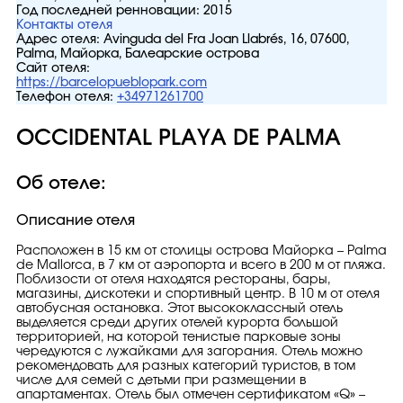
Год последней ренновации:
2015
Контакты отеля
Адрес отеля:
Avinguda del Fra Joan Llabrés, 16, 07600,
Palma, Майорка, Балеарские острова
Сайт отеля:
https://barcelopueblopark.com
Телефон отеля:
+34971261700
OCCIDENTAL PLAYA DE PALMA
Об отеле:
Описание отеля
Расположен в 15 км от столицы острова Майорка – Palma
de Mallorca, в 7 км от аэропорта и всего в 200 м от пляжа.
Поблизости от отеля находятся рестораны, бары,
магазины, дискотеки и спортивный центр. В 10 м от отеля
автобусная остановка. Этот высококлассный отель
выделяется среди других отелей курорта большой
территорией, на которой тенистые парковые зоны
чередуются с лужайками для загорания. Отель можно
рекомендовать для разных категорий туристов, в том
числе для семей с детьми при размещении в
апартаментах. Отель был отмечен сертификатом «Q» –