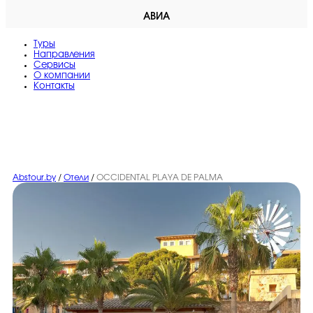
АВИА
Туры
Направления
Сервисы
O компании
Контакты
Abstour.by
/
Отели
/
OCCIDENTAL PLAYA DE PALMA