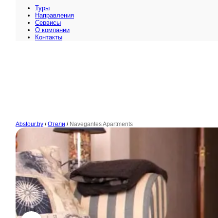
Туры
Направления
Сервисы
O компании
Контакты
Abstour.by
/
Отели
/
Navegantes Apartments