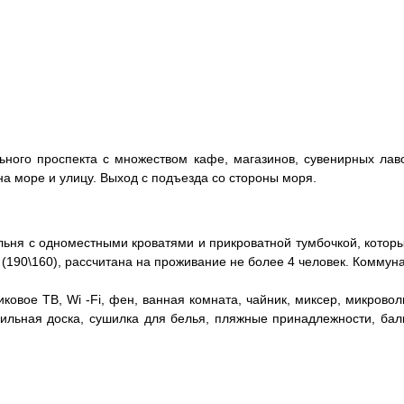
ного проспекта c множеством кафе, магазинов, сувенирных лавок
на море и улицу. Выход с подъезда со стороны моря.
льня с одноместными кроватями и прикроватной тумбочкой, котор
я (190\160), рассчитана на проживание не более 4 человек. Коммун
овое ТВ, Wi -Fi, фен, ванная комната, чайник, миксер, микровол
дильная доска, сушилка для белья, пляжные принадлежности, балк