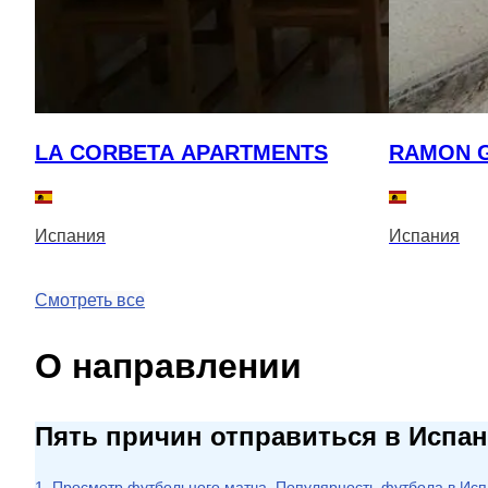
LA CORBETA APARTMENTS
RAMON 
Испания
Испания
Смотреть все
О направлении
Пять причин отправиться в Испа
1. Просмотр футбольного матча. Популярность футбола в Исп