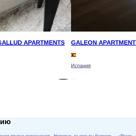
GALLUD APARTMENTS
GALEON APARTMENT
Испания
нию
ании трудно переоценить. Неважно, за кого вы болеете — «Реал»,