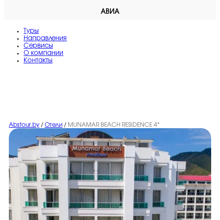
АВИА
Туры
Направления
Сервисы
O компании
Контакты
Abstour.by
/
Отели
/
MUNAMAR BEACH RESIDENCE 4*