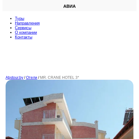
АВИА
Туры
Направления
Сервисы
O компании
Контакты
Abstour.by
/
Отели
/
MR. CRANE HOTEL 3*