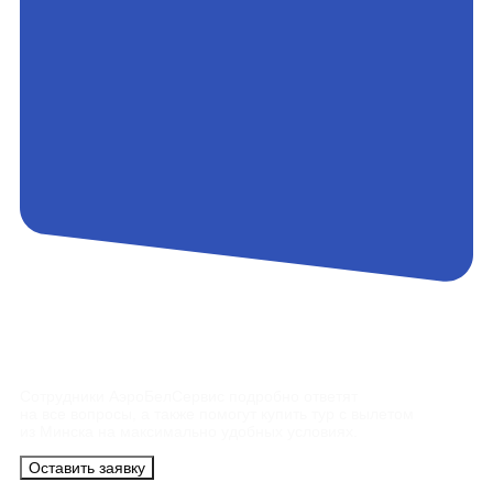
Контакты
Сотрудники АэроБелСервис подробно ответят
на все вопросы, а также помогут купить тур с вылетом
из Минска на максимально удобных условиях.
Оставить заявку