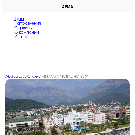
АВИА
Туры
Направления
Сервисы
O компании
Контакты
Abstour.by
/
Отели
/
MIRANDA MORAL HOTEL 3*