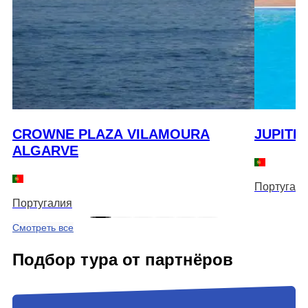
CROWNE PLAZA VILAMOURA
JUPITE
ALGARVE
Португали
Португалия
Смотреть все
Подбор тура от партнёров