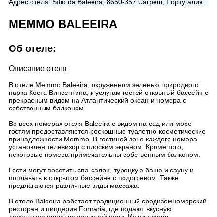
Адрес отеля:
Sítio da Baleeira, 8650-357 Сагреш, Португалия
MEMMO BALEEIRA
Об отеле:
Описание отеля
В отеле Memmo Baleeira, окруженном зеленью природного
парка Коста Винсентина, к услугам гостей открытый бассейн с
прекрасным видом на Атлантический океан и номера с
собственным балконом.
Во всех номерах отеля Baleeira с видом на сад или море
гостям предоставляются роскошные туалетно-косметические
принадлежности Memmo. В гостиной зоне каждого номера
установлен телевизор с плоским экраном. Кроме того,
некоторые номера примечательны собственным балконом.
Гости могут посетить спа-салон, турецкую баню и сауну и
поплавать в открытом бассейне с подогревом. Также
предлагаются различные виды массажа.
В отеле Baleeira работает традиционный средиземноморский
ресторан и пиццерия Fornaria, где подают вкусную
домашнюю пиццу из дровяной печи. Из пиццерии