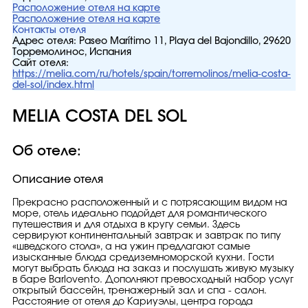
Расположение отеля на карте
Расположение отеля на карте
Контакты отеля
Адрес отеля:
Paseo Marítimo 11, Playa del Bajondillo, 29620
Торремолинос, Испания
Сайт отеля:
https://melia.com/ru/hotels/spain/torremolinos/melia-costa-
del-sol/index.html
MELIA COSTA DEL SOL
Об отеле:
Описание отеля
Прекрасно расположенный и с потрясающим видом на
море, отель идеально подойдет для романтического
путешествия и для отдыха в кругу семьи. Здесь
сервируют континентальный завтрак и завтрак по типу
«шведского стола», а на ужин предлагают самые
изысканные блюда средиземноморской кухни. Гости
могут выбрать блюда на заказ и послушать живую музыку
в баре Barlovento. Дополняют превосходный набор услуг
открытый бассейн, тренажерный зал и спа - салон.
Расстояние от отеля до Кариуэлы, центра города