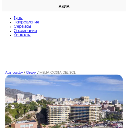
АВИА
Туры
Направления
Сервисы
O компании
Контакты
Abstour.by
/
Отели
/
MELIA COSTA DEL SOL