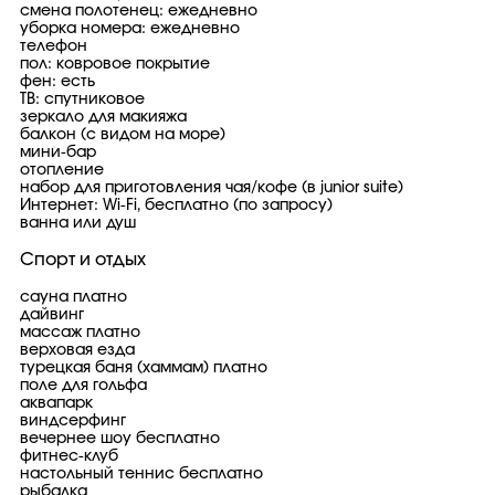
смена полотенец: ежедневно
уборка номера: ежедневно
телефон
пол: ковровое покрытие
фен: есть
ТВ: спутниковое
зеркало для макияжа
балкон (с видом на море)
мини-бар
отопление
набор для приготовления чая/кофе (в junior suite)
Интернет: Wi-Fi, бесплатно (по запросу)
ванна или душ
Спорт и отдых
сауна платно
дайвинг
массаж платно
верховая езда
турецкая баня (хаммам) платно
поле для гольфа
аквапарк
виндсерфинг
вечернее шоу бесплатно
фитнес-клуб
настольный теннис бесплатно
рыбалка