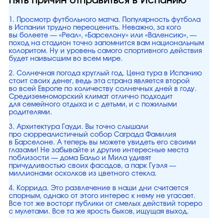
Пять причин отправиться в Испанию
1. Просмотр футбольного матча. Популярность футбола
в Испании трудно переоценить. Неважно, за кого
вы болеете — «Реал», «Барселону» или «Валенсию», —
поход на стадион точно запомнится вам национальным
колоритом. Ну и уровень самого спортивного действия
будет наивысшим во всем мире.
2. Солнечная погода круглый год. Цена тура в Испанию
стоит своих денег, ведь эта страна является второй
во всей Европе по количеству солнечных дней в году.
Средиземноморский климат отлично подходит
для семейного отдыха и с детьми, и с пожилыми
родителями.
3. Архитектура Гауди. Вы точно слышали
про сюрреалистичный собор Саграда Фамилия
в Барселоне. А теперь вы можете увидеть его своими
глазами! Не забывайте и другие интересные места
поблизости — дома Бальо и Мила удивят
причудливостью своих фасадов, а парк Гуэля —
миллионами осколков из цветного стекла.
4. Коррида. Это развлечение в наши дни считается
спорным, однако от этого интерес к нему не угасает.
Все тот же восторг публики от смелых действий тореро
с мулетами. Все та же ярость быков, ищущая выход.