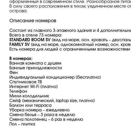
оформленный в современном стиле. Разнообразное питан
В силу своего расположения в тихом, уединенном месте от
острова.
Описание номеров
Состоит из главного 3-этажного здания и 4 дополнительн
Всего в отеле 73 номера:
STANDARD ROOM SV
(вид на море, осн. кровать – двуспальн
FAMILY SV
(вид на море, однокомнатный номер, осн. кроват
Есть номера для людей с ограниченными возможностями
В номерах:
Ванная комната с душем
Банные принадлежности
Фен
Индивидуальный кондиционер (бесплатно)
Спутниковое ТВ
Интернет Wi-Fi (платно)
Телефон
Мини-холодильник
Сейф (механический, laptop size, платно)
Балкон или терраса
Уборка номера – ежедневно
Смена белья – 3 раза в неделю
Смена полотенец – 6 раз в неделю
Пол – плитка