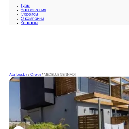
Туры
Направления
Сервисы
O компании
Контакты
Abstour.by
/
Отели
/
MEDBLUE GENNADI