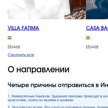
VILLA FATIMA
CASA B
Индия
Индия
Смотреть все
О направлении
Четыре причины отправиться в И
1. Невероятные Гималаи. Здешние пейзажи приводят в во
красотами, гулять по музеям и храмам.
2. Экзотика во всем. Это одна из ключевых причин, поч