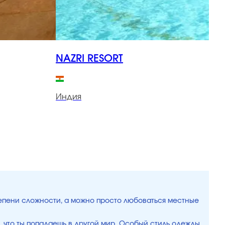
NAZRI RESORT
Индия
И
тепени сложности, а можно просто любоваться местные
 что ты попадаешь в другой мир. Особый стиль одежды,