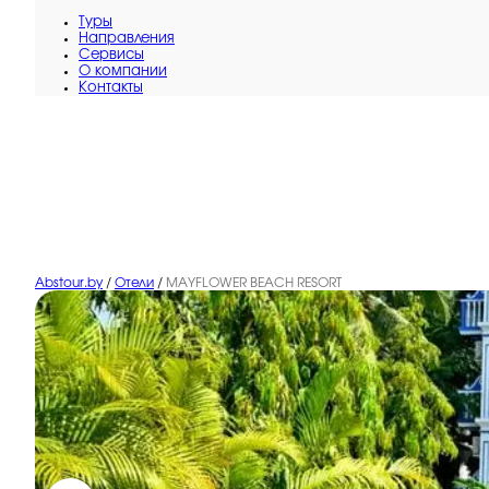
Туры
Направления
Сервисы
O компании
Контакты
Abstour.by
/
Отели
/
MAYFLOWER BEACH RESORT