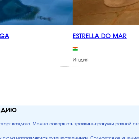
AGA
ESTRELLA DO MAR
Индия
ндию
сторг каждого. Можно совершать треккинг-прогулки разной с
ему сюда направляются путешественники. Создается ощущение,