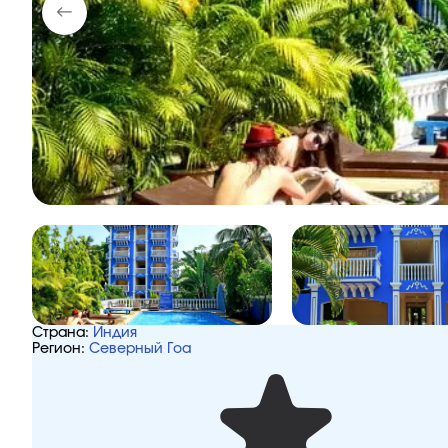
Страна:
Индия
Регион:
Северный Гоа