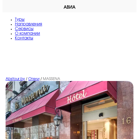
АВИА
Туры
Направления
Сервисы
O компании
Контакты
Abstour.by
/
Отели
/
MASSENA