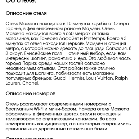
Об отеле:
Описание отеля
Отель Massena находится в 10 минутах ходьбы от Опера-
Гарнье, в фешенебельном районе Мадлен. Отель
Massena находится всего в 650 метрах от таких
магазинов, как Галерея Лафайет и Printemps. Всего в 3
минутах от отеля находится церковь Мадлен и станция
метро, ​​с которой можно доехать до площади Согласия. 8-
й округ: Елисейские поля — отличный выбор, если вам
интересны шопинг, романтика и еда. Это любимая часть
города Париж среди наших гостей согласно
независимым отзывам. Этот район также отлично
подходит для шопинга, поблизости есть магазины
популярных брендов: Gucci, Hermès, Louis Vuitton, Ralph
Lauren, Chanel.
Описание номеров
Отель располагает современными номерами с
бесплатным Wi-Fi и мини-баром. Номера отеля Massena
оформлены в фирменных цветах отеля и оснащены
телевизором со спутниковыми каналами. Во всех
номерах есть кондиционер, а в некоторых сохранились
оригинальные деревянные потолочные балки.