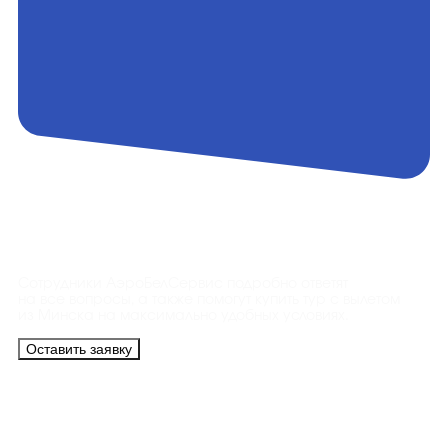
Контакты
Сотрудники АэроБелСервис подробно ответят
на все вопросы, а также помогут купить тур с вылетом
из Минска на максимально удобных условиях.
Оставить заявку