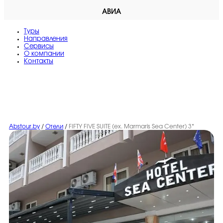
АВИА
Туры
Направления
Сервисы
O компании
Контакты
Abstour.by
/
Отели
/
FIFTY FIVE SUITE (ex. Marmaris Sea Center) 3*