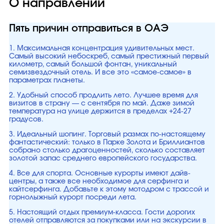
О направлении
Пять причин отправиться в ОАЭ
1. Максимальная концентрация удивительных мест.
Самый высокий небоскреб, самый престижный первый
километр, самый большой фонтан, уникальный
семизвездочный отель. И все это «самое-самое» в
параметрах планеты.
2. Удобный способ продлить лето. Лучшее время для
визитов в страну — с сентября по май. Даже зимой
температура на улице держится в пределах +24-27
градусов.
3. Идеальный шопинг. Торговый размах по-настоящему
фантастический: только в Парке Золота и Бриллиантов
собрано столько драгоценностей, сколько составляет
золотой запас среднего европейского государства.
4. Все для спорта. Основные курорты имеют дайв-
центры, а также все необходимое для серфинга и
кайтсерфинга. Добавьте к этому мотодром с трассой и
горнолыжный курорт посреди лета.
5. Настоящий отдых премиум-класса. Гости дорогих
отелей отправляются за покупками или на экскурсии в