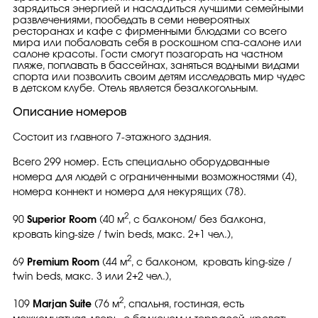
зарядиться энергией и насладиться лучшими семейными
развлечениями, пообедать в семи невероятных
ресторанах и кафе с фирменными блюдами со всего
мира или побаловать себя в роскошном спа-салоне или
салоне красоты. Гости смогут позагорать на частном
пляже, поплавать в бассейнах, заняться водными видами
спорта или позволить своим детям исследовать мир чудес
в детском клубе. Отель является безалкогольным.
Описание номеров
Состоит из главного 7-этажного здания.
Всего 299 номер. Есть специально оборудованные
номера для людей с ограниченными возможностями (4),
номера коннект и номера для некурящих (78).
2
90
Superior Room
(40 м
, с балконом/ без балкона,
кровать king-size / twin beds, макс. 2+1 чел.),
2
69
Premium Room
(44 м
, с балконом, кровать king-size /
twin beds, макс. 3 или 2+2 чел.),
2
109
Marjan Suite
(76 м
, спальня, гостиная, есть