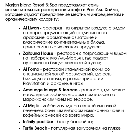
Marjan Island Resort & Spa представляет семь
исключительных ресторанов и кафе в Рас-Аль-Хайме,
которые отдают предпочтение местным ингредиентам и
органическому колориту:
Al Liwan
- ресторан на открытом воздухе с видом
на море, предлагающий традиционные
арабские, ароматные азиатские и
классические континентальные блюда,
приготовленные из свежих продуктов;
Zaitouna House
- ресторан с потрясающим видом
на набережную Аль-Марьян, где подают
аутентичные блюда ливанской кухни;
Al Forno
- ресторан итальянской кухни со
специальной зоной развлечений, где есть
бильярдные столы, игровые приставки
PlayStation и аркадные игры;
Amouage lounge & terrace
- ресторан, где можно
насладиться любимым ароматом кальяна с
марокканским чаем на террасе;
Al Majlis
- лобби-лаундж со свежей выпечкой,
печеньем, большим выбором изысканных чаев и
кофейных смесей со всего мира;
Infinity pool bar
- бар у бассейна;
Turtle Beach
- популярная закусочная на пляже