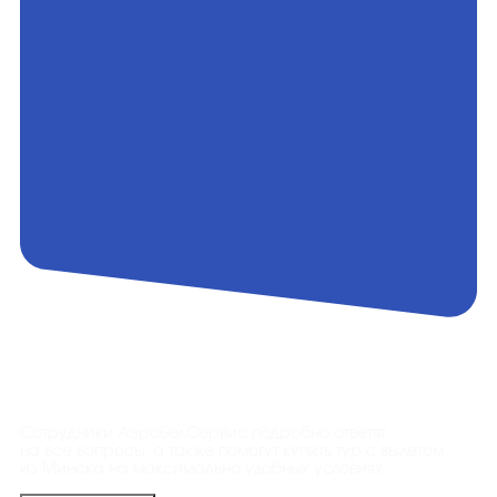
Контакты
Сотрудники АэроБелСервис подробно ответят
на все вопросы, а также помогут купить тур с вылетом
из Минска на максимально удобных условиях.