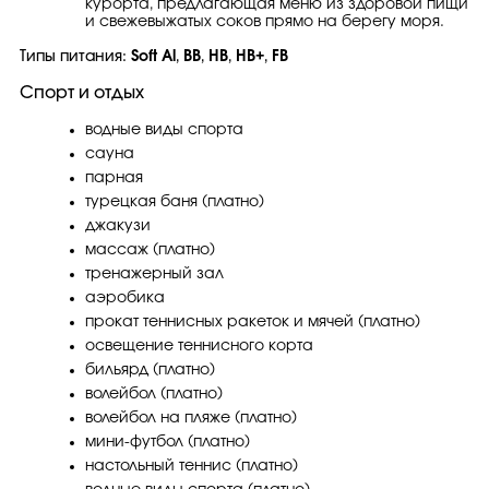
курорта, предлагающая меню из здоровой пищи
и свежевыжатых соков прямо на берегу моря.
Типы питания:
Soft Al
,
BB
,
HB
,
HB+
,
FB
Спорт и отдых
водные виды спорта
сауна
парная
турецкая баня (платно)
джакузи
массаж (платно)
тренажерный зал
аэробика
прокат теннисных ракеток и мячей (платно)
освещение теннисного корта
бильярд (платно)
волейбол (платно)
волейбол на пляже (платно)
мини-футбол (платно)
настольный теннис (платно)