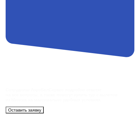
Контакты
Сотрудники АэроБелСервис подробно ответят
на все вопросы, а также помогут купить тур с вылетом
из Минска на максимально удобных условиях.
Оставить заявку