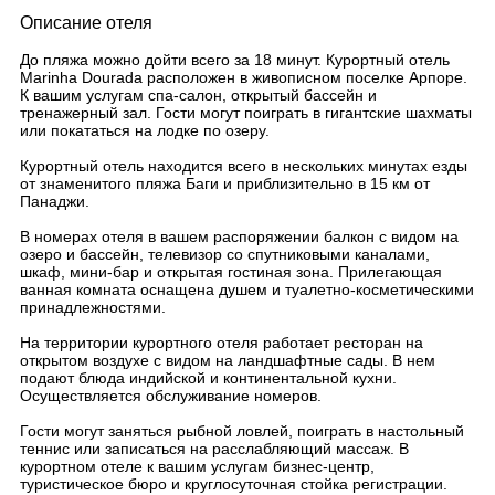
Описание отеля
До пляжа можно дойти всего за 18 минут. Курортный отель
Marinha Dourada расположен в живописном поселке Арпоре.
К вашим услугам спа-салон, открытый бассейн и
тренажерный зал. Гости могут поиграть в гигантские шахматы
или покататься на лодке по озеру.
Курортный отель находится всего в нескольких минутах езды
от знаменитого пляжа Баги и приблизительно в 15 км от
Панаджи.
В номерах отеля в вашем распоряжении балкон с видом на
озеро и бассейн, телевизор со спутниковыми каналами,
шкаф, мини-бар и открытая гостиная зона. Прилегающая
ванная комната оснащена душем и туалетно-косметическими
принадлежностями.
На территории курортного отеля работает ресторан на
открытом воздухе с видом на ландшафтные сады. В нем
подают блюда индийской и континентальной кухни.
Осуществляется обслуживание номеров.
Гости могут заняться рыбной ловлей, поиграть в настольный
теннис или записаться на расслабляющий массаж. В
курортном отеле к вашим услугам бизнес-центр,
туристическое бюро и круглосуточная стойка регистрации.