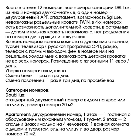
Всего в отеле: 12 номеров, все номера категории DBL Lux,
из них 3 номера двухкомнатные, а один номер —
двухуровневый APT, апартамент, возможность Sgl use,
невозможны раздельные кровати TWIN, в 4-х номерах
есть возможность дополнительной кровати, в остальных
— дополнительная кровать невозможна, нет разделения
на номера для курящих и некурящих.
Во всех номерах: ванная комната с душем или с ванной,
туалет, телевизор ( русская программа ОРТ), радио,
телефон с прямым выходом, фен в номере или на
рецепции, холодильник, возможность детской кроватки
не во всех номерах. Размещение с животными 11 евро /
день.
Уборка номера: ежедневно.
Смена белья: 1 раз в три дня.
Смена полотенец: 1 раз в три дня, по просьбе воз
Категории номеров:
Doubl lux:
стандартный двухместный номер с видом на двор или
на улицу, размер номера 20 м2.
Apartament:
двухуровневый номер, 1 этаж — 1 гостиная с
оборудованным кухонным уголком, 1 туалет, 2 этаж — 2
спальни (максимально на 4 человека), 1 ванная комната
с душем и туалетом, вид на улицу и во двор, размер
номера 70 м2.