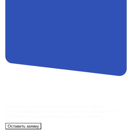
Контакты
Сотрудники АэроБелСервис подробно ответят
на все вопросы, а также помогут купить тур с вылетом
из Минска на максимально удобных условиях.
Оставить заявку