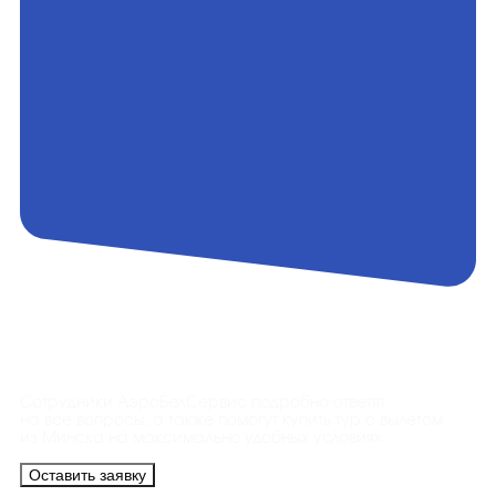
Контакты
Сотрудники АэроБелСервис подробно ответят
на все вопросы, а также помогут купить тур с вылетом
из Минска на максимально удобных условиях.
Оставить заявку