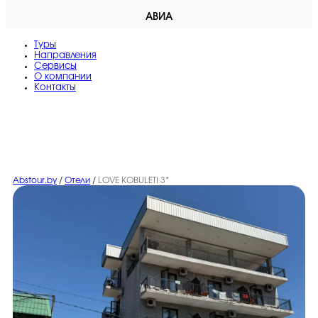
АВИА
Туры
Направления
Сервисы
O компании
Контакты
Abstour.by
/
Отели
/
LOVE KOBULETI 3*