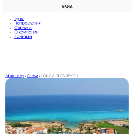
АВИА
Туры
Направления
Сервисы
O компании
Контакты
Abstour.by
/
Отели
/
LOUIS ALTHEA BEACH