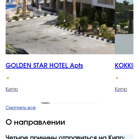
GOLDEN STAR HOTEL Apts
KOKKIN
Кипр
Кипр
Смотреть все
О направлении
Четыре причины отправиться на Кипр: