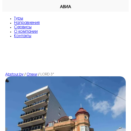
АВИА
Туры
Направления
Сервисы
O компании
Контакты
Abstour.by
/
Отели
/
LORD 3*