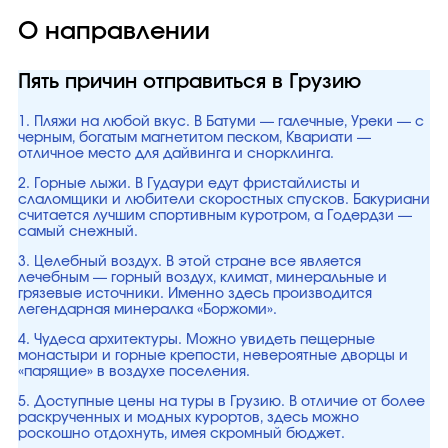
О направлении
Пять причин отправиться в Грузию
1. Пляжи на любой вкус. В Батуми — галечные, Уреки — с
черным, богатым магнетитом песком, Квариати —
отличное место для дайвинга и снорклинга.
2. Горные лыжи. В Гудаури едут фристайлисты и
слаломщики и любители скоростных спусков. Бакуриани
считается лучшим спортивным куротром, а Годердзи —
самый снежный.
3. Целебный воздух. В этой стране все является
лечебным — горный воздух, климат, минеральные и
грязевые источники. Именно здесь производится
легендарная минералка «Боржоми».
4. Чудеса архитектуры. Можно увидеть пещерные
монастыри и горные крепости, невероятные дворцы и
«парящие» в воздухе поселения.
5. Доступные цены на туры в Грузию. В отличие от более
раскрученных и модных курортов, здесь можно
роскошно отдохнуть, имея скромный бюджет.