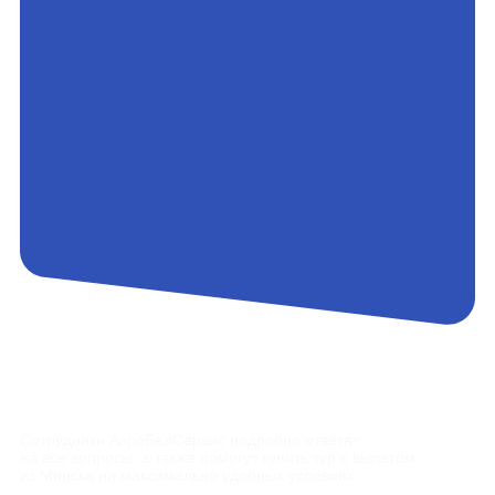
Контакты
Сотрудники АэроБелСервис подробно ответят
на все вопросы, а также помогут купить тур с вылетом
из Минска на максимально удобных условиях.