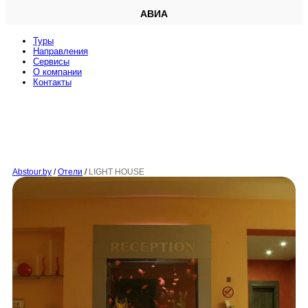
АВИА
Туры
Направления
Сервисы
O компании
Контакты
Abstour.by
/
Отели
/
LIGHT HOUSE