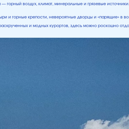
ым — горный воздух, климат, минеральные и грязевые источни
ри и горные крепости, невероятные дворцы и «парящие» в во
е раскрученных и модных курортов, здесь можно роскошно отд