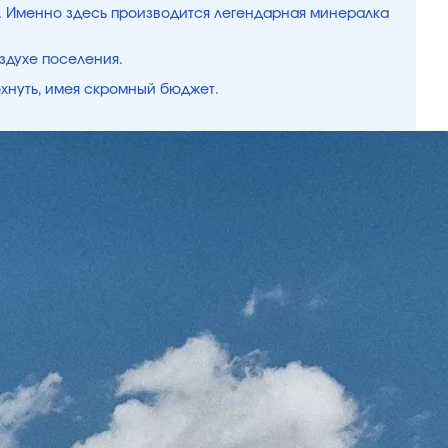
ки. Именно здесь производится легендарная минералка
здухе поселения.
охнуть, имея скромный бюджет.