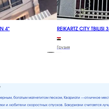
N 4*
REIKARTZ CITY TBILISI 3
Грузия
ю
 черным, богатым магнетитом песком, Квариати —отличное мес
щики и любители скоростных спусков. Бакуриани считается лу