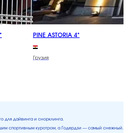
*
PINE ASTORIA 4*
N
Грузия
Г
то для дайвинга и снорклинга.
чшим спортивным куротром, а Годердзи — самый снежный.