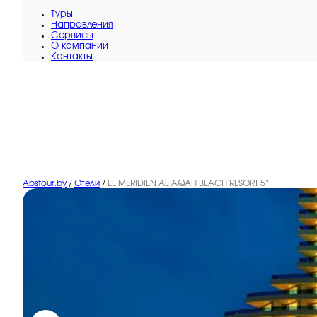
Туры
Направления
Сервисы
O компании
Контакты
Abstour.by
/
Отели
/
LE MERIDIEN AL AQAH BEACH RESORT 5*