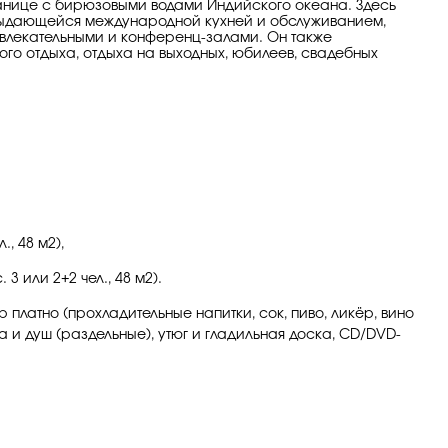
ранице с бирюзовыми водами Индийского океана. Здесь
й выдающейся международной кухней и обслуживанием,
звлекательными и конференц-залами. Он также
ого отдыха, отдыха на выходных, юбилеев, свадебных
., 48 м2),
 3 или 2+2 чел., 48 м2).
 платно (прохладительные напитки, сок, пиво, ликёр, вино
а и душ (раздельные), утюг и гладильная доска, CD/DVD-