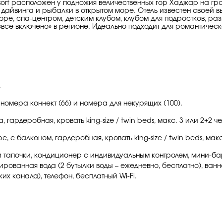
sort расположен у подножия величественных гор Хаджар на г
й, дайвинга и рыбалки в открытом море. Отель известен свое
е, спа-центром, детским клубом, клубом для подростков, ра
«все включено» в регионе. Идеально подходит для романтическ
.
номера коннект (66) и номера для некурящих (100).
 гардеробная, кровать king-size / twin beds, макс. 3 или 2+2 чел
е, с балконом, гардеробная, кровать king-size / twin beds, макс.
и тапочки, кондиционер с индивидуальным контролем, мини-бар
рованная вода (2 бутылки воды – ежедневно, бесплатно), ванн
их канала), телефон, бесплатный Wi-Fi.