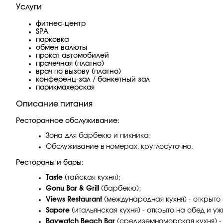
Услуги
фитнес-центр
SPA
парковка
обмен валюты
прокат автомобилей
прачечная (платно)
врач по вызову (платно)
конференц-зал / банкетный зал
парикмахерская
Описание питания
Ресторанное обслуживание:
Зона для барбекю и пикника;
Обслуживание в номерах, круглосуточно.
Рестораны и бары:
Taste
(тайская кухня);
Gonu Bar & Grill
(барбекю);
Views Restaurant
(международная кухня) - открыто 
Sapore
(итальянская кухня) - открыто на обед и уж
Baywatch Beach Bar
(средиземноморская кухня) - 