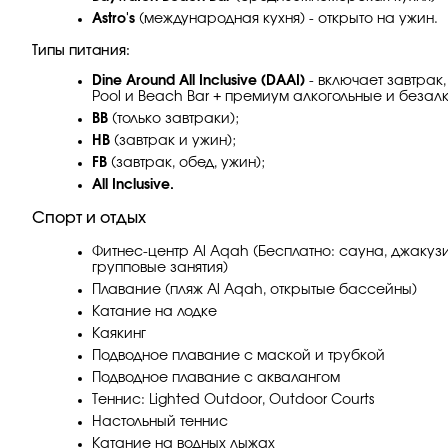
Astro's
(международная кухня) - открыто на ужин.
Типы питания:
Dine Around All Inclusive (DAAI)
- включает завтрак, 
Pool и Beach Bar + премиум алкогольные и безал
BB
(только завтраки);
HB
(завтрак и ужин);
FB
(завтрак, обед, ужин);
All
Inclusive.
Спорт и отдых
Фитнес-центр Al Aqah (Бесплатно: сауна, джаку
групповые занятия)
Плавание (пляж Al Aqah, открытые бассейны)
Катание на лодке
Каякинг
Подводное плавание с маской и трубкой
Подводное плавание с аквалангом
Теннис: Lighted Outdoor, Outdoor Courts
Настольный теннис
Катание на водных лыжах