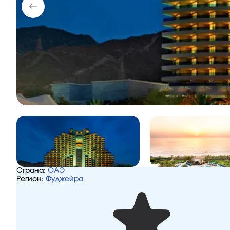
Страна:
ОАЭ
Регион:
Фуджейра