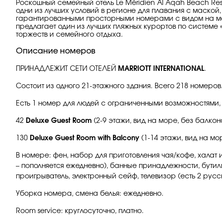
Роскошный семейный отель Le Méridien Al Aqah Beach Re
одни из лучших условий в регионе для плавания с маско
гарантированными просторными номерами с видом на мор
предлагает один из лучших пляжных курортов по системе 
торжеств и семейного отдыха.
Описание номеров
ПРИНАДЛЕЖИТ СЕТИ ОТЕЛЕЙ
MARRIOTT INTERNATIONAL
.
Состоит из одного 21-этажного здания. Всего 218 номеров
Есть 1 номер для людей с ограниченными возможностями, 
42
Deluxe Guest Room
(2-9 этажи, вид на море, без балкона,
130
Deluxe Guest Room with Balcony
(1-14 этажи, вид на мор
В номере: фен, набор для приготовления чая/кофе, халат 
– пополняется ежедневно), банные принадлежности, бутили
проигрыватель, электронный сейф, телевизор (есть 2 русск
Уборка номера, смена белья: ежедневно.
Room service: круглосуточно, платно.