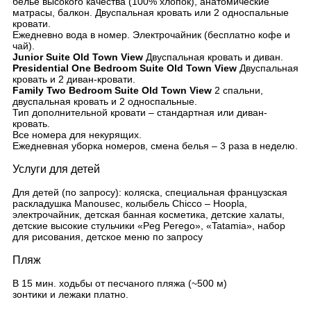
белье высокого качества (100% хлопок), анатомические
матрасы, балкон. Двуспальная кровать или 2 односпальные
кровати.
Ежедневно вода в номер. Электрочайник (бесплатно кофе и
чай).
Junior Suite Old Town View
Двуспальная кровать и диван.
Presidential One Bedroom Suite Old Town View
Двуспальная
кровать и 2 диван-кровати.
Family Two Bedroom Suite Old Town View
2 спальни,
двуспальная кровать и 2 односпальные.
Тип дополнительной кровати – стандартная или диван-
кровать.
Все номера для некурящих.
Ежедневная уборка номеров, смена белья – 3 раза в неделю.
Услуги для детей
Для детей (по запросу): коляска, специальная французская
раскладушка Manousec, колыбель Chicco – Hoopla,
электрочайник, детская банная косметика, детские халаты,
детские высокие стульчики «Peg Perego», «Tatamia», набор
для рисования, детское меню по запросу
Пляж
В 15 мин. ходьбы от песчаного пляжа (~500 м)
зонтики и лежаки платно.