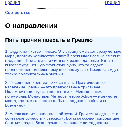
Греция
Греция
Смотреть все
О направлении
Пять причин поехать в Грецию
1. Отдых на чистых пляжах. Эту страну омывает сразу четыре
моря, поэтому количество пляжей превышает самые смелые
ожидания. При этом они чистые и разноплановые. Кто-то
выберет уединенную скалистую бухту, кто-то отдаст
предпочтение оживленному песочному раю. Везде вас ждут
только положительные эмоции.
2. Посещение христианских святынь. Практически все
население Греции — это православные христиане.
Паломнические туры с перелетом из Минска весьма
популярны. Монастыри Метеоры и гора Афон — именно те
места, где вам захочется побыть наедине с собой и со
Вселенной.
3. Наслаждение национальной кухней. Греческая еда — это
сочетание сочности и свежести. Богатая южная природа дает
богатые плоды. Бокал домашнего вина с легендарным