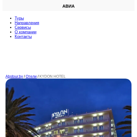
АВИА
Туры
Направления
Сервисы
O компании
Контакты
Abstour.by
/
Отели
/
KYDON HOTEL