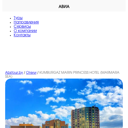
АВИА
Туры
Направления
Сервисы
O компании
Контакты
Abstour.by
/
Отели
/
KUMBURGAZ MARIN PRINCESS HOTEL (MARMARA
SEA)