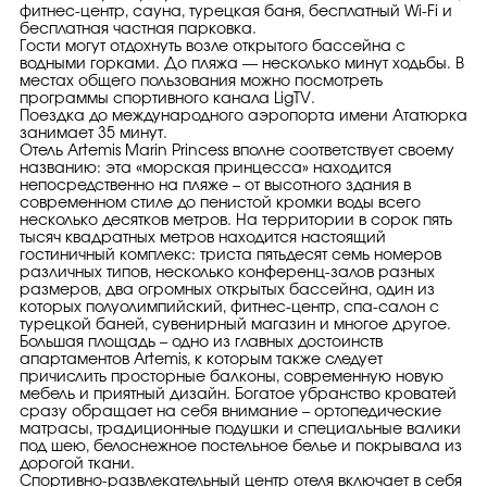
фитнес-центр, сауна, турецкая баня, бесплатный Wi-Fi и
бесплатная частная парковка.
Гости могут отдохнуть возле открытого бассейна с
водными горками. До пляжа — несколько минут ходьбы. В
местах общего пользования можно посмотреть
программы спортивного канала LigTV.
Поездка до международного аэропорта имени Ататюрка
занимает 35 минут.
Отель Artemis Marin Princess вполне соответствует своему
названию: эта «морская принцесса» находится
непосредственно на пляже – от высотного здания в
современном стиле до пенистой кромки воды всего
несколько десятков метров. На территории в сорок пять
тысяч квадратных метров находится настоящий
гостиничный комплекс: триста пятьдесят семь номеров
различных типов, несколько конференц-залов разных
размеров, два огромных открытых бассейна, один из
которых полуолимпийский, фитнес-центр, спа-салон с
турецкой баней, сувенирный магазин и многое другое.
Большая площадь – одно из главных достоинств
апартаментов Artemis, к которым также следует
причислить просторные балконы, современную новую
мебель и приятный дизайн. Богатое убранство кроватей
сразу обращает на себя внимание – ортопедические
матрасы, традиционные подушки и специальные валики
под шею, белоснежное постельное белье и покрывала из
дорогой ткани.
Спортивно-развлекательный центр отеля включает в себя