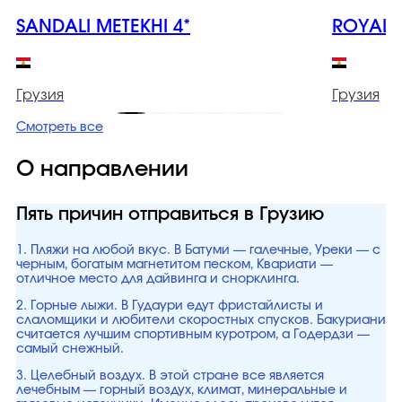
SANDALI METEKHI 4*
ROYAL I
Грузия
Грузия
Смотреть все
О направлении
Пять причин отправиться в Грузию
1. Пляжи на любой вкус. В Батуми — галечные, Уреки — с
черным, богатым магнетитом песком, Квариати —
отличное место для дайвинга и снорклинга.
2. Горные лыжи. В Гудаури едут фристайлисты и
слаломщики и любители скоростных спусков. Бакуриани
считается лучшим спортивным куротром, а Годердзи —
самый снежный.
3. Целебный воздух. В этой стране все является
лечебным — горный воздух, климат, минеральные и