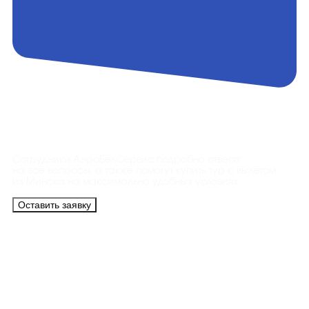
Контакты
Сотрудники АэроБелСервис подробно ответят
на все вопросы, а также помогут купить тур с вылетом
из Минска на максимально удобных условиях.
Оставить заявку