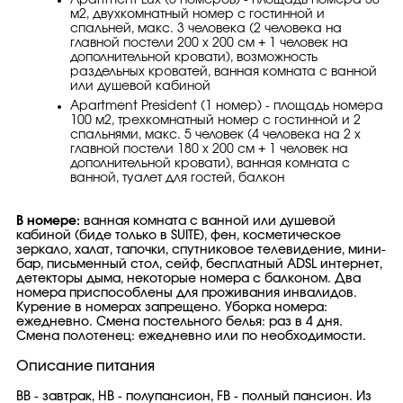
Apartment Lux (5 номеров) - площадь номера 50
м2, двухкомнатный номер с гостинной и
спальней, макс. 3 человекa (2 человека на
главной постели 200 х 200 см + 1 человек на
дополнительной кровати), возможность
раздельных кроватей, ванная комната с ванной
или душевой кабиной
Apartment President (1 номер) - площадь номера
100 м2, трехкомнатный номер с гостинной и 2
спальнями, макс. 5 человек (4 человека на 2 х
главной постели 180 х 200 см + 1 человек на
дополнительной кровати), ванная комната с
ванной, туалет для гостей, балкон
В номере:
ванная комната с ванной или душевой
кабиной (биде только в SUITE), фен, косметическое
зеркало, халат, тапочки, спутниковое телевидение, мини-
бар, письменный стол, сейф, бесплатный ADSL интернет,
детекторы дыма, некоторые номера с балконом. Два
номера приспособлены для проживания инвалидов.
Курение в номерах запрещено. Уборка номера:
ежедневно. Смена постельного белья: раз в 4 дня.
Смена полотенец: ежедневно или по необходимости.
Описание питания
ВВ - завтрак, НВ - полупансион, FB - полный пансион. Из