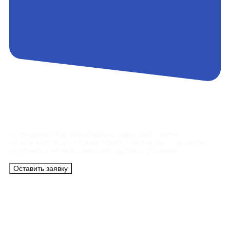
Контакты
Сотрудники АэроБелСервис подробно ответят
на все вопросы, а также помогут купить тур с вылетом
из Минска на максимально удобных условиях.
Оставить заявку