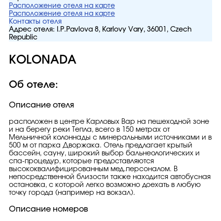
Расположение отеля на карте
Расположение отеля на карте
Контакты отеля
Адрес отеля:
I.P.Pavlova 8, Karlovy Vary, 36001, Czech
Republic
KOLONADA
Об отеле:
Описание отеля
расположен в центре Карловых Вар на пешеходной зоне
и на берегу реки Тепла, всего в 150 метрах от
Мельничной колоннады с минеральными источниками и в
500 м от парка Дворжака. Отель предлагает крытый
бассейн, сауну, широкий выбор бальнеологических и
спа-процедур, которые предоставляются
высококвалифицированным мед.персоналом. В
непосредственной близости также находится автобусная
остановка, с которой легко возможно доехать в любую
точку города (например на вокзал).
Описание номеров