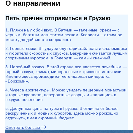
О направлении
Пять причин отправиться в Грузию
1. Пляжи на любой вкус. В Батуми — галечные, Уреки — с
черным, богатым магнетитом песком, Квариати —отличное
место для дайвинга и снорклинга.
2. Горные лыжи. В Гудаури едут фристайлисты и слаломщики
и любители скоростных спусков. Бакуриани считается лучшим
спортивным куротром, а Годердзи — самый снежный.
3. Целебный воздух. В этой стране все является лечебным —
горный воздух, климат, минеральные и грязевые источники.
Именно здесь производится легендарная минералка
«Боржоми».
4. Чудеса архитектуры. Можно увидеть пещерные монастыри
и горные крепости, невероятные дворцы и «парящие» в
воздухе поселения.
5. Доступные цены на туры в Грузию. В отличие от более
раскрученных и модных курортов, здесь можно роскошно
отдохнуть, имея скромный бюджет.
Смотреть больше