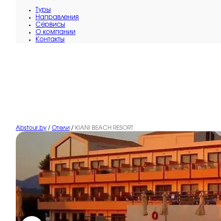
Туры
Направления
Сервисы
O компании
Контакты
Abstour.by
/
Отели
/
KIANI BEACH RESORT