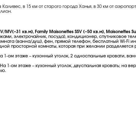
аливес, в 15 км от старого города Ханья, в 30 км от аэропорта г
лион.
/MV(~31 кв.м), Family Maisonettes SSV (~50 кв.м), Maisonettes Su
ками, электрочайник, посуда), кондиционер, спутниковое тел
мната (ванна/душ), фен, прямой телефон, бесплатный Wi-Fi и
дной просторной комнаты, которая при желании разделяется
1-ом этаже – кухонный уголок, 2 односпальные кровати, ванн
 1-ом этаже – кухонный уголок, двуспальная кровать; на вер
лю.