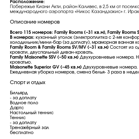
Расположение:
Побережье Киани Акти, район Каливес, в 2,5 км от поселка К
международного аэропорта «Никос Казандзакис» г. Ирак
Описание номеров
Всего 115 номеров: Family Rooms (~31 кв.м), Family Rooms SV
В номерах:
кухонный уголок (электроплитка с 2-мя конфор
холодильник/мини-бар (за доплату), мраморная ванная ко
Family Room & Family Rooms SV/MV (~31 кв.м)
Состоят из о
кровати, двуспальный диван-кровать.
Family Maisonette SSV (~50 кв.м)
Двухуровневые номера. На 
кроватью.
Maisonette Superior GV (~45 кв.м)
Двухуровневые номера. На
Ежедневная уборка номеров, смена белья- 3 раза в неде
Спорт и отдых
Бильярд
- за доплату
Водное поло
Дартс
Настольный теннис
Теннис
- за доплату
Тренажёрный зал
бесплатно