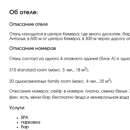
Об отеле:
Описание отеля
Отель находится в центре Кемера, где много дискотек, б
Анталья, в 600 м от центра Кемера, в 300 м через дорогу о
Описание номеров
Отель состоит из одного 4-этажного здания (блок А) и одно
2
315 standard room (макс. 3 чел., 18 м
);
2
20 однокомнатных family room (макс. 4 чел., 35 м
).
Описание номера: сейф: в номере: платно, смена белья: 3
фен: есть, мини-бар бесплатно (вода и минеральная вода -
Услуги
SPA
парковка
бар