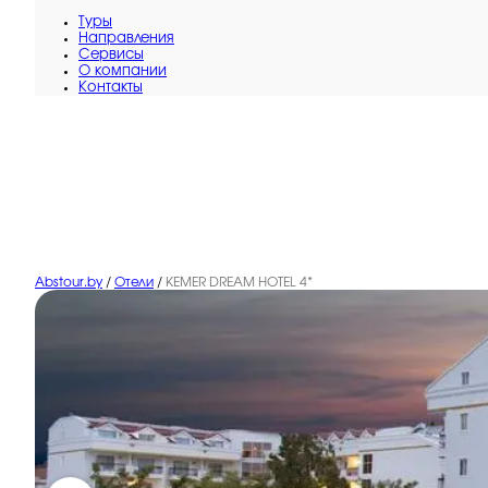
Туры
Направления
Сервисы
O компании
Контакты
Abstour.by
/
Отели
/
KEMER DREAM HOTEL 4*