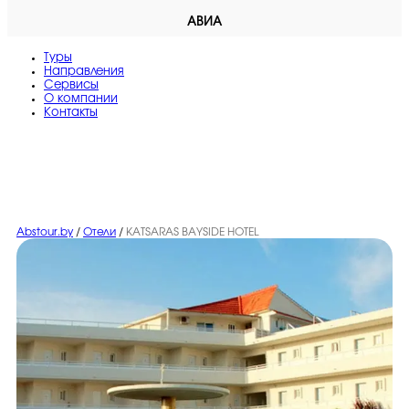
АВИА
Туры
Направления
Сервисы
O компании
Контакты
Abstour.by
/
Отели
/
KATSARAS BAYSIDE HOTEL