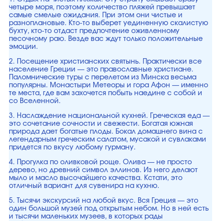
четыре моря, поэтому количество пляжей превышает
самые смелые ожидания. При этом они чистые и
разноплановые. Кто-то выберет уединенную скалистую
бухту, кто-то отдаст предпочтение оживленному
песочному раю. Везде вас ждут только положительные
эмоции.
2. Посещение христианских святынь. Практически все
население Греции — это православные христиане.
Паломнические туры с перелетом из Минска весьма
популярны. Монастыри Метеоры и гора Афон — именно
те места, где вам захочется побыть наедине с собой и
со Вселенной.
3. Наслаждение национальной кухней. Греческая еда —
это сочетание сочности и свежести. Богатая южная
природа дает богатые плоды. Бокал домашнего вина с
легендарным греческим салатом, мусакой и сувлаками
придется по вкусу любому гурману.
4. Прогулка по оливковой роще. Олива — не просто
дерево, но древний символ эллинов. Из него делают
мыло и масло высочайшего качества. Кстати, это
отличный вариант для сувенира на кухню.
5. Тысячи экскурсий на любой вкус. Вся Греция — это
один большой музей под открытым небом. Но в ней есть
и тысячи маленьких музеев, в которых рады