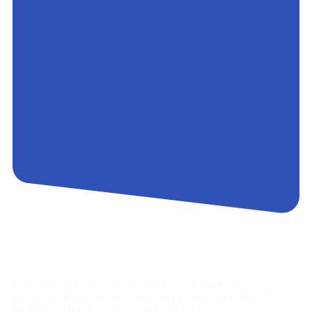
Контакты
Сотрудники АэроБелСервис подробно ответят
на все вопросы, а также помогут купить тур с вылетом
из Минска на максимально удобных условиях.