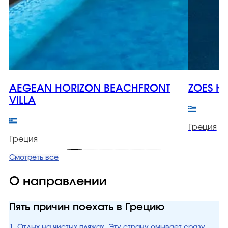
AEGEAN HORIZON BEACHFRONT
ZOES H
VILLA
Греция
Греция
Смотреть все
О направлении
Пять причин поехать в Грецию
1. Отдых на чистых пляжах. Эту страну омывает сразу