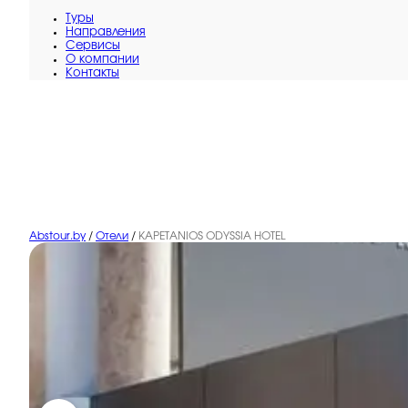
Туры
Направления
Сервисы
O компании
Контакты
Abstour.by
/
Отели
/
KAPETANIOS ODYSSIA HOTEL