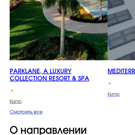
PARKLANE, A LUXURY
MEDITER
COLLECTION RESORT & SPA
Кипр
Кипр
Смотреть все
О направлении