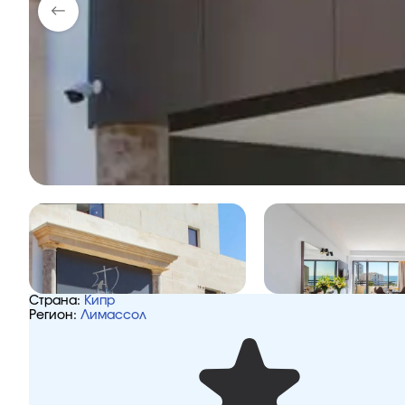
Страна:
Кипр
Регион:
Лимассол