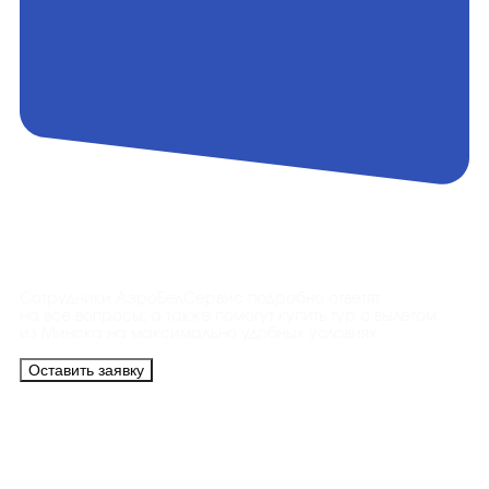
Контакты
Сотрудники АэроБелСервис подробно ответят
на все вопросы, а также помогут купить тур с вылетом
из Минска на максимально удобных условиях.
Оставить заявку