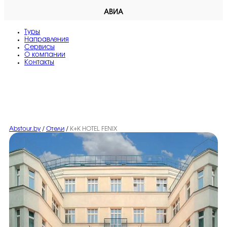
АВИА
Туры
Направления
Сервисы
O компании
Контакты
Abstour.by
/
Отели
/
K+K HOTEL FENIX