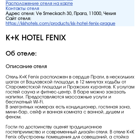
Расположение отеля на карте
Контакты отеля
Адрес отеля:
Ve Smeckach 30, Прага, 11000, Чехия
Сайт отеля:
https://kkhotels.com/products/kk-hotel-fenix-prague
K+K HOTEL FENIX
Об отеле:
Описание отеля
Отель K+K Fenix расположен в сердце Праги, в нескольких
шагах от Вацлавской площади, в 12 минутах ходьбы от
Староместской площади и Пражских курантов. К услугам
гостей сауна и фитнес-центр. В баре можно заказать
напитки. Предоставляются массажные услуги и
бесплатный Wi-Fi.
В элегантных номерах есть кондиционер, гостиная зона,
мини-бар, сейф и ванная комната с ванной, душем и
феном.
Гости по достоинству оценят традиционное
гостеприимство и современный дизайн отеля. В отеле K+K
Fenix обустроены помещения для совещаний, а стойка