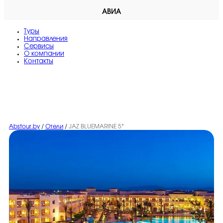
АВИА
Туры
Направления
Сервисы
O компании
Контакты
Abstour.by
/
Отели
/
JAZ BLUEMARINE 5*