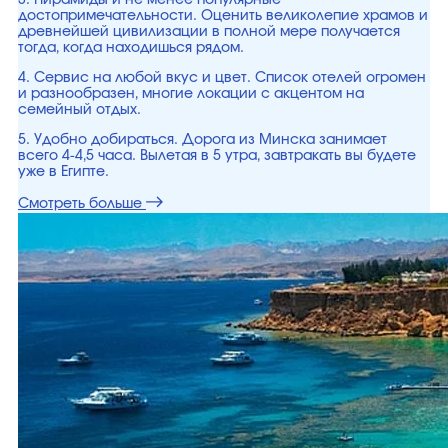
3. Пирамиды и не менее популярные
достопримечательности. Оценить великолепие храмов и
древнейшей цивилизации в полной мере получается
тогда, когда находишься рядом.
4. Сервис на любой вкус и цвет. Список отелей огромен
и разнообразен, многие локации с акцентом на
семейный отдых.
5. Удобно добираться. Дорога из Минска занимает
всего 4-4,5 часа. Вылетая в 5 утра, завтракать вы будете
уже в Египте.
Смотреть больше