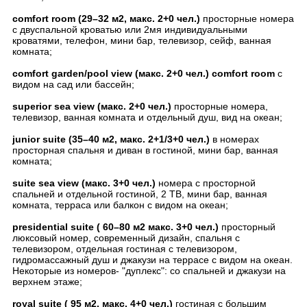
comfort room (29–32 м2, макс. 2+0 чел.)
просторные номера
с двуспальной кроватью или 2мя индивидуальными
кроватями, телефон, мини бар, телевизор, сейф, ванная
комната;
comfort garden/pool view (макс. 2+0 чел.) comfort room
с
видом на сад или бассейн;
superior sea view (макс. 2+0 чел.)
просторные номера,
телевизор, ванная комната и отдельный душ, вид на океан;
junior suite (35–40 м2, макс. 2+1/3+0 чел.)
в номерах
просторная спальня и диван в гостиной, мини бар, ванная
комната;
suite sea view (макс. 3+0 чел.)
номера с просторной
спальней и отдельной гостиной, 2 ТВ, мини бар, ванная
комната, терраса или балкон с видом на океан;
presidential suite ( 60–80 м2 макс. 3+0 чел.)
просторный
люксовый номер, современный дизайн, спальня с
телевизором, отдельная гостиная с телевизором,
гидромассажный душ и джакузи на террасе с видом на океан.
Некоторые из номеров- "дуплекс": со спальней и джакузи на
верхнем этаже;
royal suite ( 95 м2, макс. 4+0 чел.)
гостиная с большим