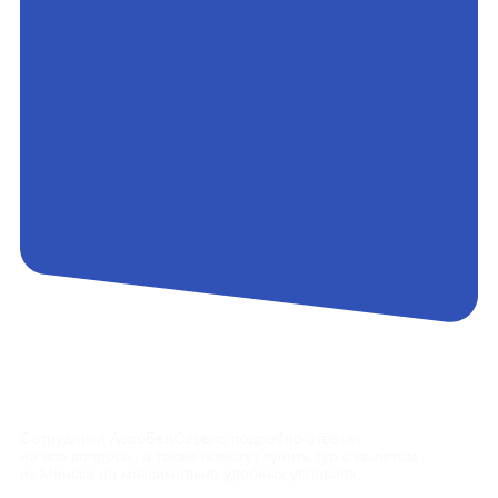
Контакты
Сотрудники АэроБелСервис подробно ответят
на все вопросы, а также помогут купить тур с вылетом
из Минска на максимально удобных условиях.