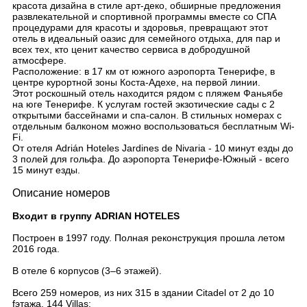
красота дизайна в стиле арт-деко, обширные предложения
развлекательной и спортивной программы вместе со СПА
процедурами для красоты и здоровья, превращают этот
отель в идеальный оазис для семейного отдыха, для пар и
всех тех, кто ценит качество сервиса в добродушной
атмосфере.
Расположение: в 17 км от южного аэропорта Тенерифе, в
центре курортной зоны Коста-Адехе, на первой линии.
Этот роскошный отель находится рядом с пляжем Фаньябе
на юге Тенерифе. К услугам гостей экзотические сады с 2
открытыми бассейнами и спа-салон. В стильных номерах с
отдельным балконом можно воспользоваться бесплатным Wi-
Fi.
От отеля Adrián Hoteles Jardines de Nivaria - 10 минут езды до
3 полей для гольфа. До аэропорта Тенерифе-Южный - всего
15 минут езды.
Описание номеров
Входит в группу ADRIAN HOTELES
Построен в 1997 году. Полная реконструкция прошла летом
2016 года.
В отеле 6 корпусов (3–6 этажей).
Всего 259 номеров, из них 315 в здании Citadel от 2 до 10
fэтажа, 144 Villas: