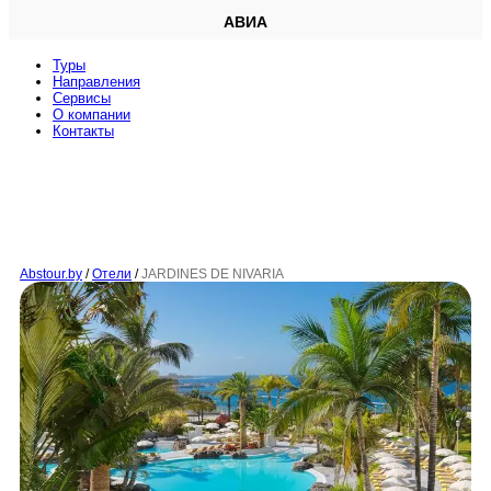
АВИА
Туры
Направления
Сервисы
O компании
Контакты
Abstour.by
/
Отели
/
JARDINES DE NIVARIA