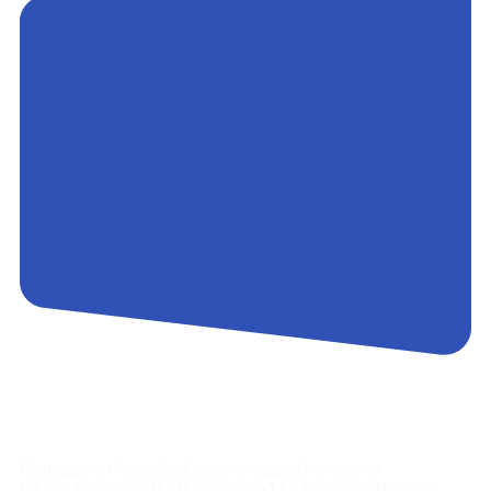
Контакты
Сотрудники АэроБелСервис подробно ответят
на все вопросы, а также помогут купить тур с вылетом