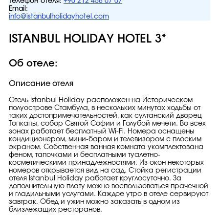
Телефон отеля:
+90 212 458 07 07
Email:
info@istanbulholidayhotel.com
ISTANBUL HOLIDAY HOTEL 3*
Об отеле:
Описание отеля
Отель Istanbul Holiday расположен на Историческом
полуострове Стамбула, в нескольких минутах ходьбы от
таких достопримечательностей, как султанский дворец
Топкапы, собор Святой Софии и Голубой мечети. Во всех
зонах работает бесплатный Wi-Fi. Номера оснащены
кондиционером, мини-баром и телевизором с плоским
экраном. Собственная ванная комната укомплектована
феном, тапочками и бесплатными туалетно-
косметическими принадлежностями. Из окон некоторых
номеров открывается вид на сад. Стойка регистрации
отеля Istanbul Holiday работает круглосуточно. За
дополнительную плату можно воспользоваться прачечной
и гладильными услугами. Каждое утро в отеле сервируют
завтрак. Обед и ужин можно заказать в одном из
близлежащих ресторанов.