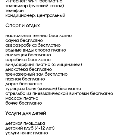
Интернет: Wi-Fi, бесплатно
телевизор (русский канал)
телефон
кондиционер: центральный
Спорт и отдых
настольный теннис бесплатно
сауна бесплатно
аквааэробика бесплатно
водные виды спорта платно
анимация бесплатно
аэробика бесплатно
виндсерфинг платно (с лицензией)
дискотека бесплатно
тренажерный зал бесплатно
парная бесплатно
дартс бесплатно
турецкая баня (хаммам) бесплатно
стрельба из пневматической винтовки бесплатно
массаж платно
бочче бесплатно
Услуги для детей
детская площадка
детский клуб (4-12 лет)
услуги няни: платно