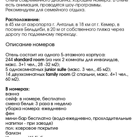
Отель современного дизайна, хорошие номера. В отеле
есть анимация, проводятся шоу-программы.
Рекомендуем для семейного отдыха.
Расположение:
в 45 км от аэропорта г. Анталья, в 18 км от г. Кемер, в
поселкe Бельдиби, в 20 м от собственного пляжа через
дорогу по подземному переходу.
Описание номеров
Отель состоит из одного 5-этажного корпуса:
244
standard room
(из них 2 комнаты для инвалидов,
макс. 3+1 чел., 28 -32 м2);
5 однокомнатных
junior suite
(макс. 3 чел., 45 м2);
14 двухкомнатных
family room
(2 спальни, макс. 4+1 чел.,
60 м2).
В номерах:
ванна
сейф: в номере, бесплатно
смена белья: 3 раза в неделю
уборка номера: ежедневно
фен
мини-бар бесплатно (вода-ежедневно, прохладительные
напитки - при заезде)
пол: ковровое покрытие
балкон