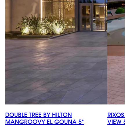
DOUBLE TREE BY HILTON
RIXOS 
MANGROOVY EL GOUNA 5*
VIEW 5*