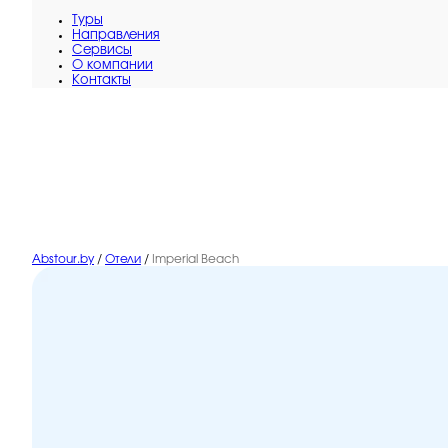
Туры
Направления
Сервисы
O компании
Контакты
Abstour.by
/
Отели
/
Imperial Beach