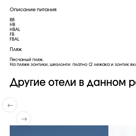
Описание питания
BB
HB
HBAL
FB
FBAL
Пляж
Песчаный пляж.
На пляже зонтики, шезлонги: платно (2 лежака и зонтик в
Другие отели в данном р