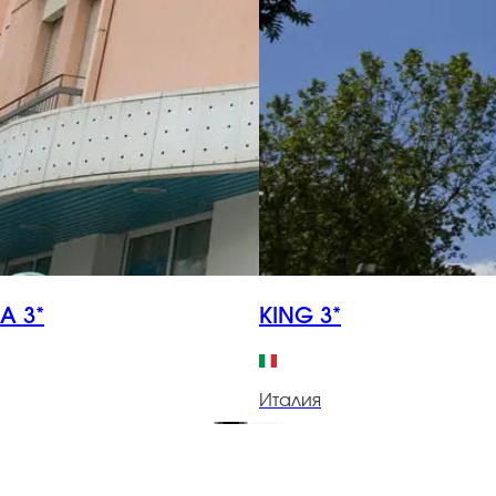
A 3*
KING 3*
Италия