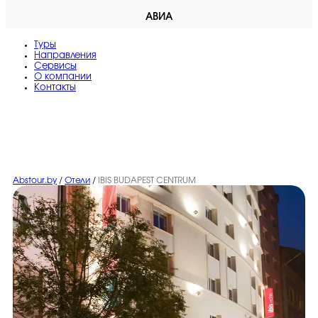
АВИА
Туры
Направления
Сервисы
O компании
Контакты
Abstour.by
/
Отели
/
IBIS BUDAPEST CENTRUM