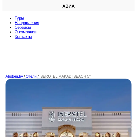
АВИА
Туры
Направления
Сервисы
O компании
Контакты
Abstour.by
/
Отели
/
IBEROTEL MAKADI BEACH 5*