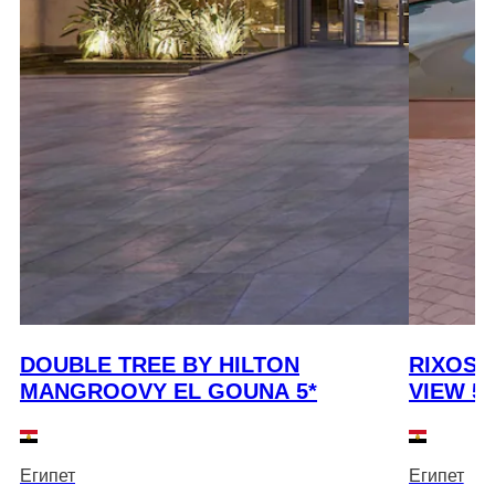
DOUBLE TREE BY HILTON
RIXOS 
MANGROOVY EL GOUNA 5*
VIEW 5*
Египет
Египет