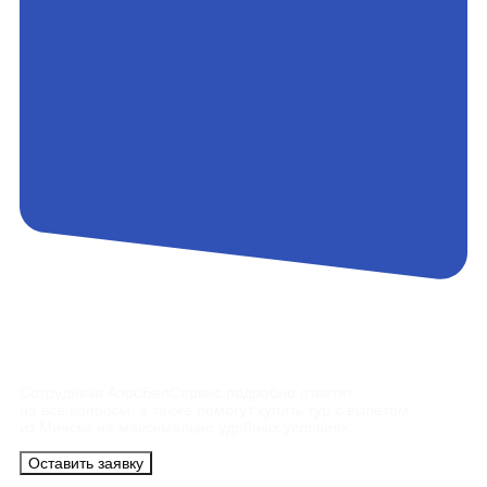
Контакты
Сотрудники АэроБелСервис подробно ответят
на все вопросы, а также помогут купить тур с вылетом
из Минска на максимально удобных условиях.
Оставить заявку