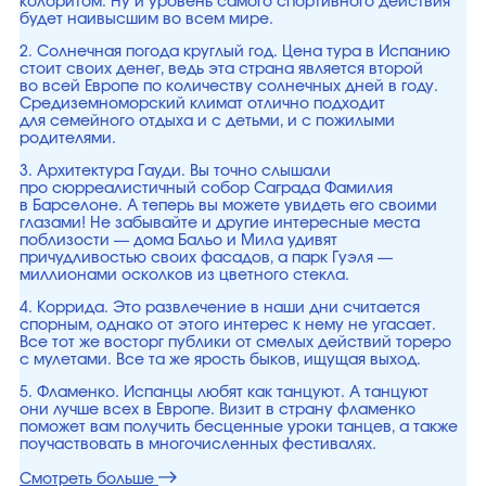
колоритом. Ну и уровень самого спортивного действия
будет наивысшим во всем мире.
2. Солнечная погода круглый год. Цена тура в Испанию
стоит своих денег, ведь эта страна является второй
во всей Европе по количеству солнечных дней в году.
Средиземноморский климат отлично подходит
для семейного отдыха и с детьми, и с пожилыми
родителями.
3. Архитектура Гауди. Вы точно слышали
про сюрреалистичный собор Саграда Фамилия
в Барселоне. А теперь вы можете увидеть его своими
глазами! Не забывайте и другие интересные места
поблизости — дома Бальо и Мила удивят
причудливостью своих фасадов, а парк Гуэля —
миллионами осколков из цветного стекла.
4. Коррида. Это развлечение в наши дни считается
спорным, однако от этого интерес к нему не угасает.
Все тот же восторг публики от смелых действий тореро
с мулетами. Все та же ярость быков, ищущая выход.
5. Фламенко. Испанцы любят как танцуют. А танцуют
они лучше всех в Европе. Визит в страну фламенко
поможет вам получить бесценные уроки танцев, а также
поучаствовать в многочисленных фестивалях.
Смотреть больше