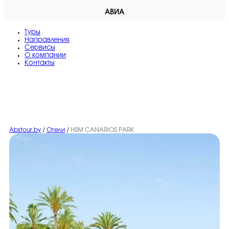
АВИА
Туры
Направления
Сервисы
O компании
Контакты
Abstour.by
/
Отели
/
HSM CANARIOS PARK