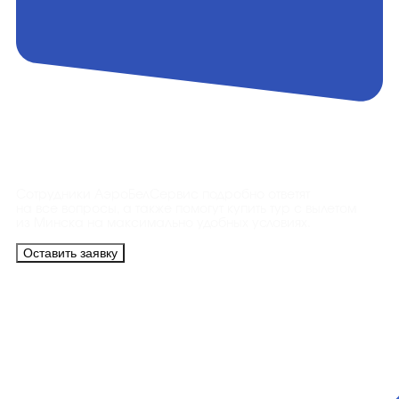
Контакты
Сотрудники АэроБелСервис подробно ответят
на все вопросы, а также помогут купить тур с вылетом
из Минска на максимально удобных условиях.
Оставить заявку