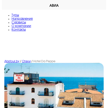
АВИА
Туры
Направления
Сервисы
O компании
Контакты
Abstour.by
/
Отели
/
Hotel Da Peppe