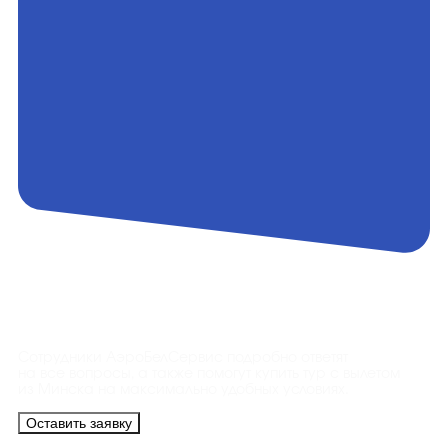
Контакты
Сотрудники АэроБелСервис подробно ответят
на все вопросы, а также помогут купить тур с вылетом
из Минска на максимально удобных условиях.
Оставить заявку